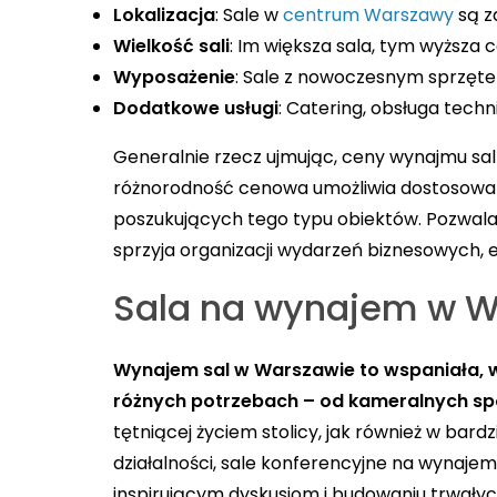
Lokalizacja
: Sale w
centrum Warszawy
są z
Wielkość sali
: Im większa sala, tym wyższa 
Wyposażenie
: Sale z nowoczesnym sprzęte
Dodatkowe usługi
: Catering, obsługa tec
Generalnie rzecz ujmując, ceny wynajmu sal
różnorodność cenowa umożliwia dostosowan
poszukujących tego typu obiektów. Pozwala 
sprzyja organizacji wydarzeń biznesowych, 
Sala na wynajem w W
Wynajem sal w Warszawie to wspaniała, ws
różnych potrzebach – od kameralnych sp
tętniącej życiem stolicy, jak również w bard
działalności, sale konferencyjne na wynaje
inspirującym dyskusjom i budowaniu trwały