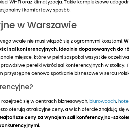
 sieci Wi-Fi oraz klimatyzacja. Takie kompleksowe udogod
esjonalny i komfortowy sposób.
yjne w Warszawie
ego wcale nie musi wiązać się z ogromnymi kosztami.
Wa
ości sal konferencyjnych, idealnie dopasowanych do r
ałe miejsce, które w pełni zaspokoi wszystkie oczekiwa
prawdziwe perełki wśród sal konferencyjnych w stolicy. T
m przystępne cenowo spotkanie biznesowe w sercu Polsk
erencyjne?
o rozejrzeć się w centrach biznesowych,
biurowcach
,
hote
to oferują atrakcyjne ceny, a w ich ofercie znajdują się 
Najtańsze ceny za wynajem sali konferencyjno-szkole
 konkurencyjnymi.