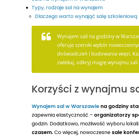
Typy, rodzaje sal na wynajem
Dlaczego warto wynająć salę szkoleniową
Wynajem sali na godziny w Warszaw
oferuje szeroki wybór nowoczesny
doświadczeń i budowania więzi. Ka
zwlekaj, odkryj magię wynajmu sali
Korzyści z wynajmu sa
Wynajem sal w Warszawie
na godziny sta
zapewnia elastyczność –
organizatorzy s
godzin. Dodatkowo, możliwość wyboru lokali
czasem.
Co więcej, nowoczesne
sale konf