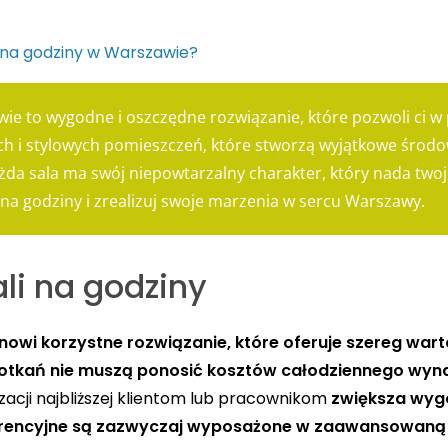
 na godziny w Warszawie?
ie to wygodne i oszczędne rozwiązanie, które pozwoli ci w 
ch i stylowych pomieszczeń, które stworzą wyjątkowe środ
żda sala ma swój niepowtarzalny charakter, który nada two
 na godziny i zrealizuj swoje marzenia w sercu Warszawy.
li na godziny
nowi korzystne rozwiązanie, które oferuje szereg war
potkań nie muszą ponosić kosztów całodziennego wyn
zacji najbliższej klientom lub pracownikom
zwiększa wyg
erencyjne są zazwyczaj wyposażone w zaawansowaną i