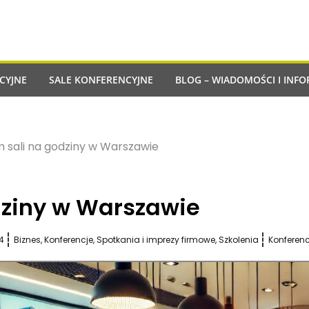
CYJNE
SALE KONFERENCYJNE
BLOG – WIADOMOŚCI I INFO
 sali na godziny w Warszawie
ziny w Warszawie
4
Biznes
,
Konferencje
,
Spotkania i imprezy firmowe
,
Szkolenia
Konferen