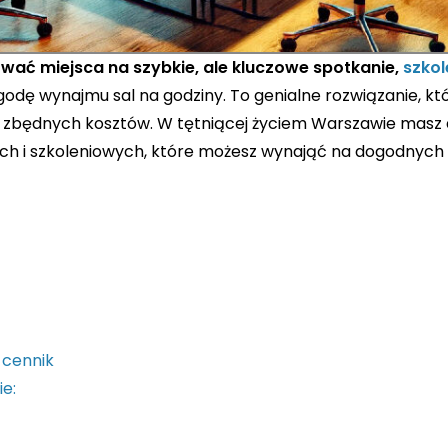
ować miejsca na szybkie, ale kluczowe spotkanie,
szkol
odę wynajmu sal na godziny. To genialne rozwiązanie, kt
ez zbędnych kosztów. W tętniącej życiem Warszawie mas
ch i szkoleniowych, które możesz wynająć na dogodnyc
 cennik
e: