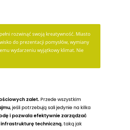
pełni rozwinąć swoją kreatywność. Miasto
owisko do prezentacji pomysłów, wymiany
jemu wydarzeniu wyjątkowy klimat. Nie
tościowych zalet.
Przede wszystkim
ajmu
, jeśli potrzebują sali jedynie na kilka
odę i pozwala efektywnie zarządzać
nfrastrukturę techniczną
, taką jak