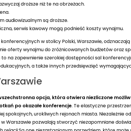
azwyczaj droższe niż te na obrzeżach.
cena.
m audiowizualnym są droższe.
hniczna, serwis kawowy mogą podnieść koszty wynajmu.
 konferencyjnych w stolicy Polski, Warszawie, odznaczają
ie oferty wynajmu do zróżnicowanych budżetów oraz sp
to na zapewnienie szerokiej dostępności sal konferency
edukacyjnych, a także innych przedsięwzięć wymagających
arszawie
zechstronna opcja, która otwiera niezliczone możliwoś
otkań po okazałe konferencje
. Te elastyczne przestr
ziej spokojnych, urokliwych rejonach miasta. Niezależnie 
m w Warszawie pozwalają stworzyć niezapomniane doświad
ch relacji.Są one niezastąpionym narzędziem, które mo