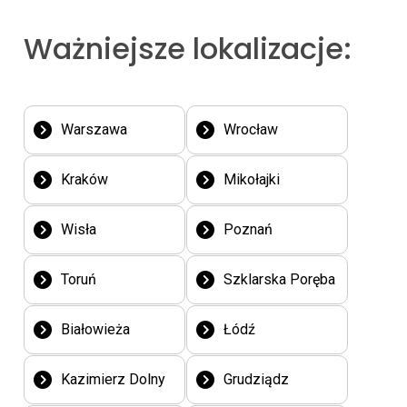
Ważniejsze lokalizacje:
Warszawa
Wrocław
Kraków
Mikołajki
Wisła
Poznań
Toruń
Szklarska Poręba
Białowieża
Łódź
Kazimierz Dolny
Grudziądz