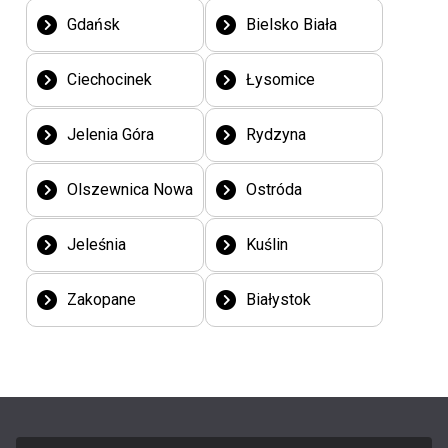
Gdańsk
Bielsko Biała
Ciechocinek
Łysomice
Jelenia Góra
Rydzyna
Olszewnica Nowa
Ostróda
Jeleśnia
Kuślin
Zakopane
Białystok