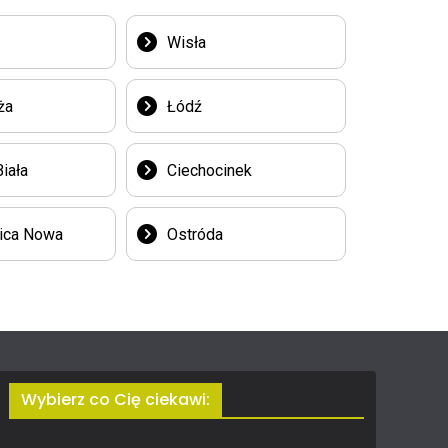
Wisła
ża
Łódź
iała
Ciechocinek
ica Nowa
Ostróda
Wybierz co Cię ciekawi: