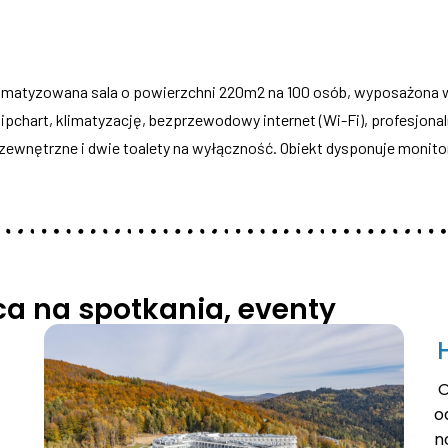
imatyzowana sala o powierzchni 220m2 na 100 osób, wyposażona w
lipchart, klimatyzację, bezprzewodowy internet (Wi-Fi), profesjon
e zewnętrzne i dwie toalety na wyłączność. Obiekt dysponuje mon
sca na spotkania, eventy
O
o
n