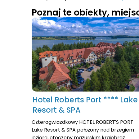
Poznaj te obiekty, miej
Hotel Roberts Port **** Lake
Resort & SPA
Czterogwiazdkowy HOTEL ROBERT'S PORT
Lake Resort & SPA położony nad brzegiem
jeziora, otoczony mazurskim krajobraz...