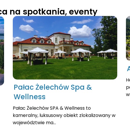
sca na spotkania, eventy
H
Pałac Żelechów Spa &
p
w
Wellness
Pałac Żelechów SPA & Wellness to
kameralny, luksusowy obiekt zlokalizowany w
województwie ma...