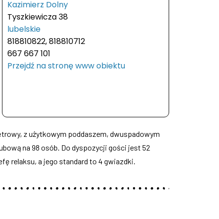
Kazimierz Dolny
Tyszkiewicza 38
lubelskie
818810822, 818810712
667 667 101
Przejdź na stronę www obiektu
t piętrowy, z użytkowym poddaszem, dwuspadowym
ubową na 98 osób. Do dyspozycji gości jest 52
ę relaksu, a jego standard to 4 gwiazdki.