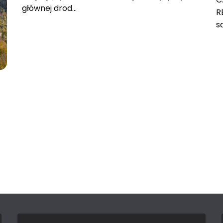
głównej drod...
R
s