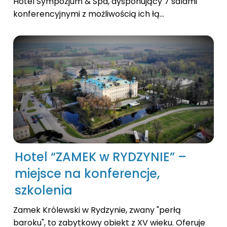
Hotel Sympozjum & Spa, dysponujący 7 salami
konferencyjnymi z możliwością ich łą...
Hotel “ZAMEK w RYDZYNIE” –
miejsce na konferencje,
szkolenia
Zamek Królewski w Rydzynie, zwany "perłą
baroku", to zabytkowy obiekt z XV wieku. Oferuje