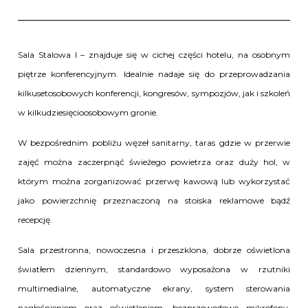
Sala Stalowa I
– znajduje się w cichej części hotelu, na osobnym
piętrze konferencyjnym. Idealnie nadaje się do przeprowadzania
kilkusetosobowych konferencji, kongresów, sympozjów, jak i szkoleń
w kilkudziesięcioosobowym gronie.
W bezpośrednim pobliżu węzeł sanitarny, taras gdzie w przerwie
zajęć można zaczerpnąć świeżego powietrza oraz duży hol, w
którym można zorganizować przerwę kawową lub wykorzystać
jako powierzchnię przeznaczoną na stoiska reklamowe bądź
recepcję.
Sala przestronna, nowoczesna i przeszklona, dobrze oświetlona
światłem dziennym, standardowo wyposażona w rzutniki
multimedialne, automatyczne ekrany, system sterowania
nagłośnieniem oraz oświetleniem, bezprzewodowe mikrofony,