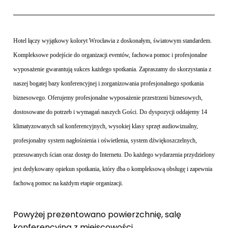
Hotel łączy wyjątkowy koloryt Wrocławia z doskonałym, światowym standardem.
Kompleksowe podejście do organizacji eventów, fachowa pomoc i profesjonalne
wyposażenie gwarantują sukces każdego spotkania. Zapraszamy do skorzystania z
naszej bogatej bazy konferencyjnej i zorganizowania profesjonalnego spotkania
biznesowego. Oferujemy profesjonalne wyposażenie przestrzeni biznesowych,
dostosowane do potrzeb i wymagań naszych Gości. Do dyspozycji oddajemy 14
klimatyzowanych sal konferencyjnych, wysokiej klasy sprzęt audiowizualny,
profesjonalny system nagłośnienia i oświetlenia, system dźwiękoszczelnych,
przesuwanych ścian oraz dostęp do Internetu. Do każdego wydarzenia przydzielony
jest dedykowany opiekun spotkania, który dba o kompleksową obsługę i zapewnia
fachową pomoc na każdym etapie organizacji.
Powyżej prezentowano powierzchnię, salę
konferencyjną z miejscowości .