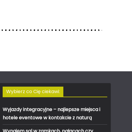
Wybierz co Cię ciekawi:
Wyjazdy integracyjne – najlepsze miejsca i
hotele eventowe w kontakcie z naturą
Wynajem sal w zamkach, pałacach czy