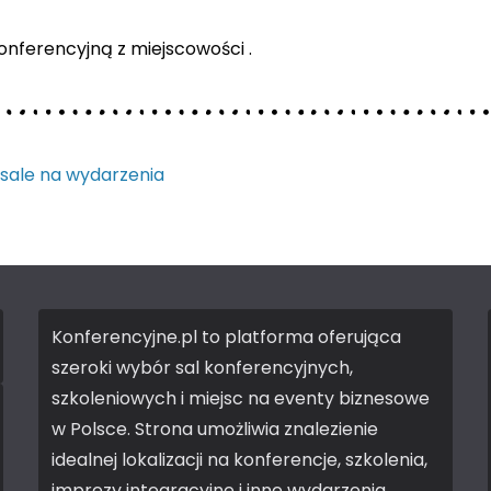
nferencyjną z miejscowości .
 sale na wydarzenia
Konferencyjne.pl to platforma oferująca
szeroki wybór sal konferencyjnych,
szkoleniowych i miejsc na eventy biznesowe
w Polsce. Strona umożliwia znalezienie
idealnej lokalizacji na konferencje, szkolenia,
imprezy integracyjne i inne wydarzenia