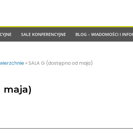
CYJNE
SALE KONFERENCYJNE
BLOG – WIADOMOŚCI I INFO
owierzchnie
»
SALA G (dostępna od maja)
 maja)