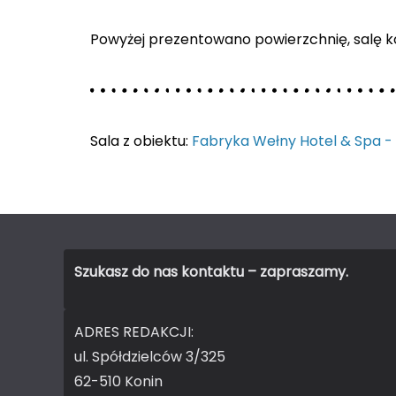
Powyżej prezentowano powierzchnię, salę ko
Sala z obiektu:
Fabryka Wełny Hotel & Spa -
Szukasz do nas kontaktu – zapraszamy.
ADRES REDAKCJI:
ul. Spółdzielców 3/325
62-510 Konin