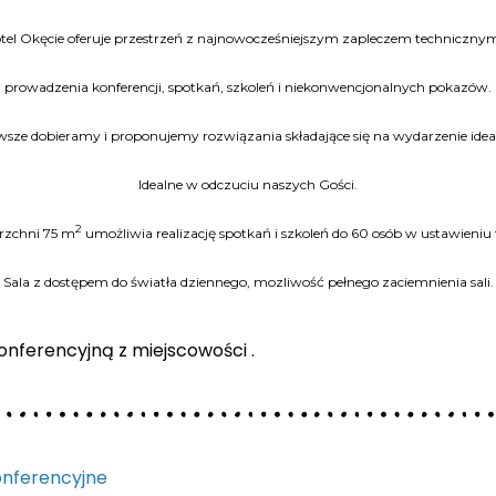
otel Okęcie oferuje przestrzeń z najnowocześniejszym zapleczem technicznym
prowadzenia konferencji, spotkań, szkoleń i niekonwencjonalnych pokazów.
sze dobieramy i proponujemy rozwiązania składające się na wydarzenie idea
Idealne w odczuciu naszych Gości.
2
erzchni 75 m
umożliwia realizację spotkań i szkoleń do 60 osób w ustawieni
Sala z dostępem do światła dziennego, mozliwość pełnego zaciemnienia sali.
nferencyjną z miejscowości .
konferencyjne