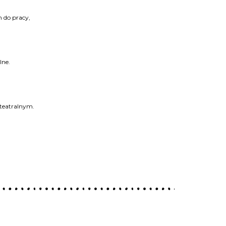
 do pracy,
lne.
u teatralnym.