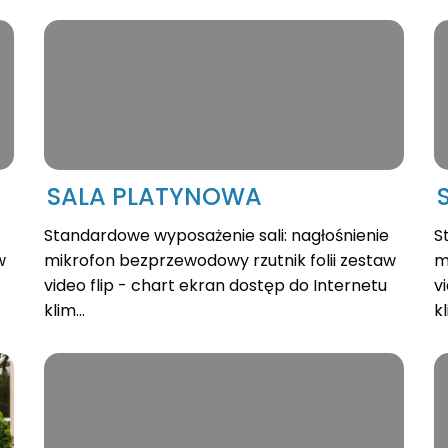
SALA PLATYNOWA
Standardowe wyposażenie sali: nagłośnienie
S
w
mikrofon bezprzewodowy rzutnik folii zestaw
m
video flip - chart ekran dostęp do Internetu
v
klim...
kl